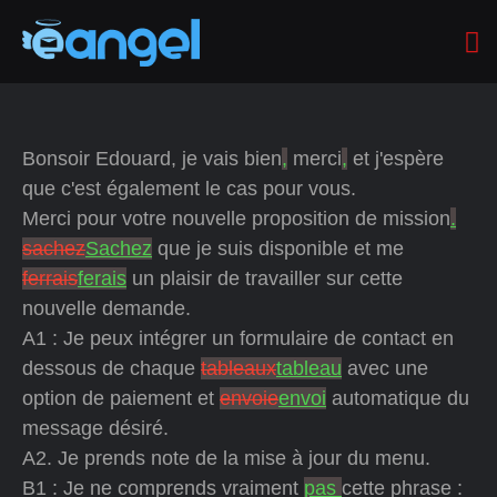
Bonsoir Edouard, je vais bien
,
merci
,
et j'espère
que c'est également le cas pour vous.
Merci pour votre nouvelle proposition de mission
.
sachez
Sachez
que je suis disponible et me
ferrais
ferais
un plaisir de travailler sur cette
nouvelle demande.
A1 : Je peux intégrer un formulaire de contact en
dessous de chaque
tableaux
tableau
avec une
option de paiement et
envoie
envoi
automatique du
message désiré.
A2. Je prends note de la mise à jour du menu.
B1 : Je ne comprends vraiment
pas
cette phrase :