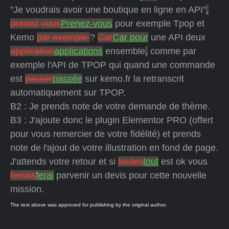
"Je voudrais avoir une boutique en ligne en API"
.
prenez-vous
Prenez-vous
pour exemple Tpop et
Kemo
par exemple
?
Car
Car pour
une API deux
application
applications
ensemble
,
comme par
exemple l'API de TPOP qui quand une commande
est
passer
passée
sur kemo.fr la retranscrit
automatiquement sur TPOP.
B2 : Je prends note de votre demande de thème.
B3 : J'ajoute donc le plugin Elementor PRO (offert
pour vous remercier de votre fidélité) et prends
note de l'ajout de votre illustration en fond de page.
J'attends votre retour et si
toutes
tout
est ok vous
ferrais
ferai
parvenir un devis pour cette nouvelle
mission.
The text above was approved for publishing by the original author.