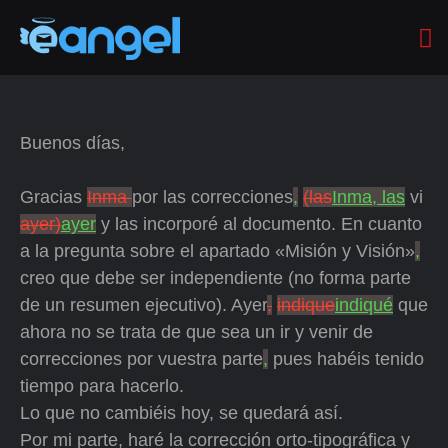
Buenos días,
Gracias
Inma
por las correcciones
,
(las
Inma, las
vi
ayer)
ayer
y las incorporé al documento. En cuanto
a la pregunta sobre el apartado «Misión y Visión»
,
creo que debe ser independiente (no forma parte
de un resumen ejecutivo). Ayer
,
indique
indiqué
que
ahora no se trata de que sea un ir y venir de
correcciones por vuestra parte
,
pues habéis tenido
tiempo para hacerlo.
Lo que no cambiéis hoy, se quedará así.
Por mi parte, haré la corrección orto-tipográfica y