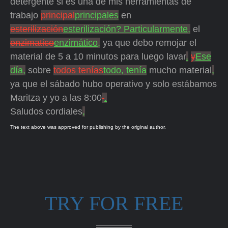
detergente si es una de mis herramientas de
trabajo
principal
principales
en
esterilización
esterilización? Particularmente,
el
enzimatico
enzimático,
ya que debo remojar el
material de 5 a 10 minutos para luego lavar
.
y
Ese
día,
sobre
todos tenías
todo, tenía
mucho material
,
ya que el sábado hubo operativo y solo estábamos
Maritza y yo a las 8:00
.
Saludos cordiales
,
The text above was approved for publishing by the original author.
TRY FOR FREE