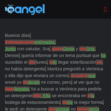
Buenos días
,
Estimada junto
estimadas:
Junto
con saludar, Sra
.
gloria
Gloria
y
sita
Srta.
Denise
,
quería informar de un tema puntual que
ha
sucedido el
día
lunes
.
al
Al
llegar esterilización
se
,
no había detergente
.
Maritza preguntó a Verónica
y ella dijo que enviara un correo
,
el cual lo
que
envié yo
de
desde
mi correo, pero
,
al ver que no
llega
llegaba,
fui a buscar a Verónica para pedirle
un detergente
ella
. Ella
se encontraba en
el
la
bodega de estacionamiento
.
de
De
la mejor forma
,
le pedí un detergente
que
porque
no
tenías
tenía