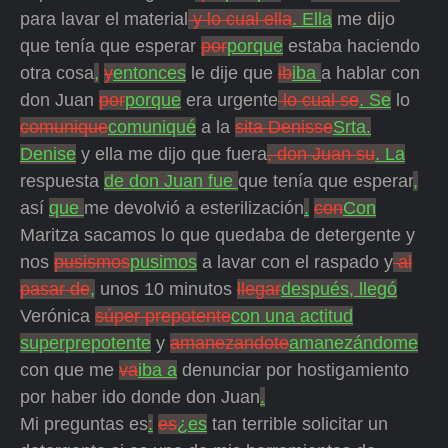
para lavar el material
y lo cual ella
. Ella
me dijo
que tenía que esperar
por
porque
estaba haciendo
otra cosa
,
y
entonces
le dije que
ib
iba
a hablar con
don Juan
por
porque
era urgente
lo cual se
. Se
lo
comunique
comuniqué
a la
sita Denisse
Srta.
Denise
y ella me dijo que fuera
, don Juan su
. La
respuesta
de don Juan fue
que tenía que esperar
,
así
que
me devolvió a esterilización
.
con
Con
Maritza sacamos lo que quedaba de detergente y
nos
pusismos
pusimos
a lavar con el raspado y
al
pasar de
,
unos 10 minutos
llegar
después, llegó
Verónica
súper prepotente
con una actitud
superprepotente
y
amanezandote
amanezándome
con que me
va
iba a
denunciar por hostigamiento
por haber ido donde don Juan
.
Mi preguntas es
:
es
¿es
tan terrible solicitar un