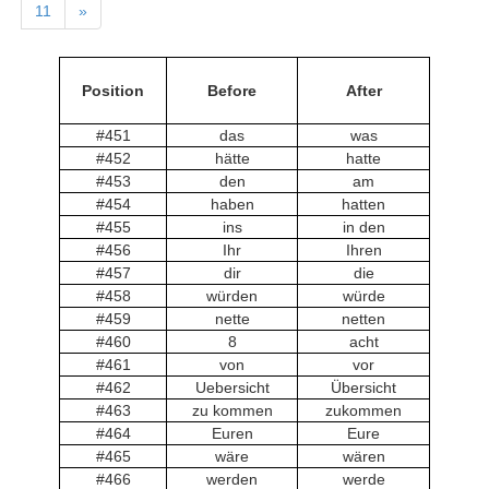
11
»
Position
Before
After
#451
das
was
#452
hätte
hatte
#453
den
am
#454
haben
hatten
#455
ins
in den
#456
Ihr
Ihren
#457
dir
die
#458
würden
würde
#459
nette
netten
#460
8
acht
#461
von
vor
#462
Uebersicht
Übersicht
#463
zu kommen
zukommen
#464
Euren
Eure
#465
wäre
wären
#466
werden
werde