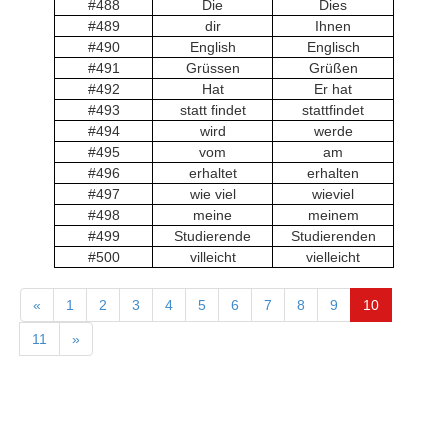
#488
Die
Dies
#489
dir
Ihnen
#490
English
Englisch
#491
Grüssen
Grüßen
#492
Hat
Er hat
#493
statt findet
stattfindet
#494
wird
werde
#495
vom
am
#496
erhaltet
erhalten
#497
wie viel
wieviel
#498
meine
meinem
#499
Studierende
Studierenden
#500
villeicht
vielleicht
«
1
2
3
4
5
6
7
8
9
10
11
»