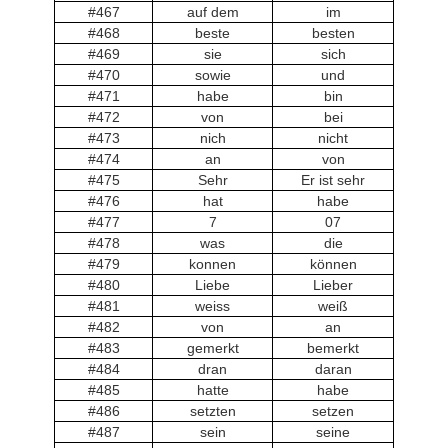
#467
auf dem
im
#468
beste
besten
#469
sie
sich
#470
sowie
und
#471
habe
bin
#472
von
bei
#473
nich
nicht
#474
an
von
#475
Sehr
Er ist sehr
#476
hat
habe
#477
7
07
#478
was
die
#479
konnen
können
#480
Liebe
Lieber
#481
weiss
weiß
#482
von
an
#483
gemerkt
bemerkt
#484
dran
daran
#485
hatte
habe
#486
setzten
setzen
#487
sein
seine