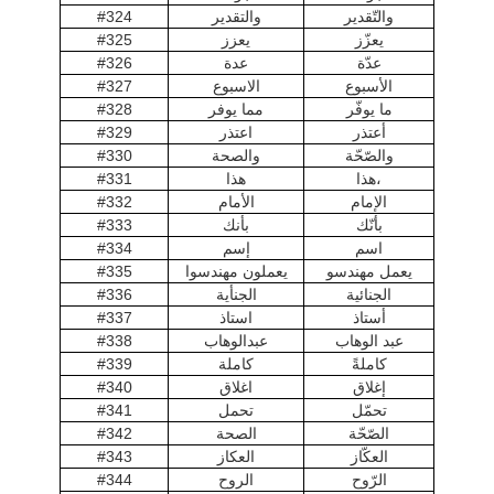
والتّقدير
والتقدير
#324
يعزّز
يعزز
#325
عدّة
عدة
#326
الأسبوع
الاسبوع
#327
ما يوفّر
مما يوفر
#328
أعتذر
اعتذر
#329
والصّحّة
والصحة
#330
هذا،
هذا
#331
الإمام
الأمام
#332
بأنّك
بأنك
#333
اسم
إسم
#334
يعمل مهندسو
يعملون مهندسوا
#335
الجنائیة
الجنأیة
#336
أستاذ
استاذ
#337
عبد الوهاب
عبدالوهاب
#338
كاملةً
كاملة
#339
إغلاق
اغلاق
#340
تحمّل
تحمل
#341
الصّحّة
الصحة
#342
العكّاز
العكاز
#343
الرّوح
الروح
#344