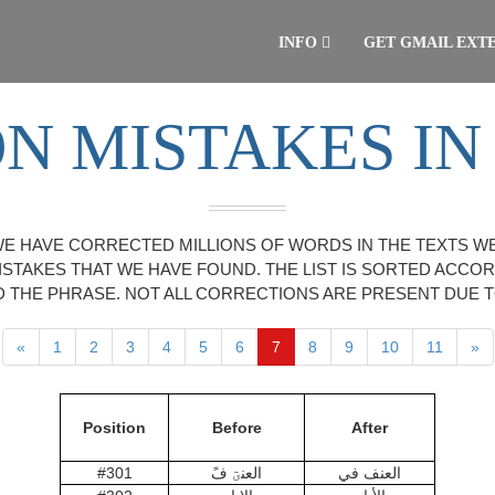
INFO
GET GMAIL EXT
 MISTAKES IN
WE HAVE CORRECTED MILLIONS OF WORDS IN THE TEXTS W
ISTAKES THAT WE HAVE FOUND. THE LIST IS SORTED ACCO
THE PHRASE. NOT ALL CORRECTIONS ARE PRESENT DUE 
«
1
2
3
4
5
6
7
8
9
10
11
»
Position
Before
After
العنف في
العنؾ فً
#301