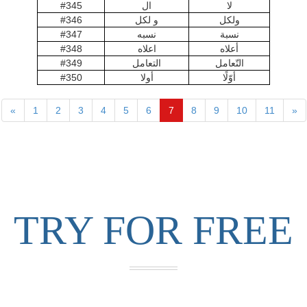
لا
ال
#345
ولكل
و لكل
#346
نسبة
نسبه
#347
أعلاه
اعلاه
#348
التّعامل
التعامل
#349
أوّلًا
أولا
#350
«
1
2
3
4
5
6
7
8
9
10
11
»
TRY FOR FREE