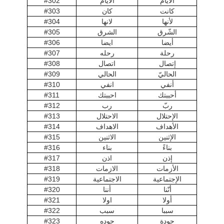
الأيام
الايام
#302
كانت
كان
#303
لأنها
لانها
#304
الشّرق
الشرق
#305
أيضا
ايضا
#306
رحلة
رحله
#307
إتصال
اتصال
#308
الحاليّ
الحالي
#309
أنفي
انفي
#310
أحببتك
احببتك
#311
ربّ
رب
#312
الإحتلال
الاحتلال
#313
الأهداف
الاهداف
#314
الإثنين
الاثنين
#315
بناءً
بناء
#316
إذن
اذن
#317
الأزمات
الازمات
#318
الإجتماعية
الاجتماعية
#319
أنّنا
أننا
#320
أولا
اولا
#321
سببا
سبب
#322
جودة
جوده
#323