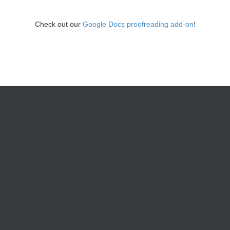
Check out our
Google Docs proofreading add-on
!