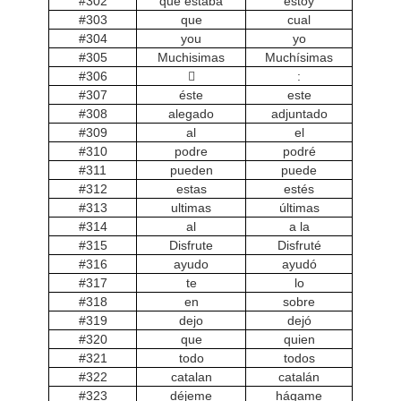
#302
que estaba
estoy
#303
que
cual
#304
you
yo
#305
Muchisimas
Muchísimas
#306

:
#307
éste
este
#308
alegado
adjuntado
#309
al
el
#310
podre
podré
#311
pueden
puede
#312
estas
estés
#313
ultimas
últimas
#314
al
a la
#315
Disfrute
Disfruté
#316
ayudo
ayudó
#317
te
lo
#318
en
sobre
#319
dejo
dejó
#320
que
quien
#321
todo
todos
#322
catalan
catalán
#323
déjeme
hágame