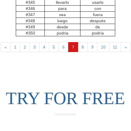
#345
llevarlo
usarlo
#346
para
con
#347
sea
fuera
#348
luego
después
#349
desde
de
#350
podria
podría
«
1
2
3
4
5
6
7
8
9
10
11
»
TRY FOR FREE