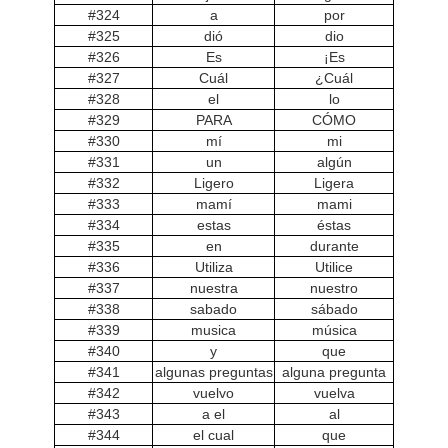
#324
a
por
#325
dió
dio
#326
Es
¡Es
#327
Cuál
¿Cuál
#328
el
lo
#329
PARA
CÓMO
#330
mí
mi
#331
un
algún
#332
Ligero
Ligera
#333
mamí
mami
#334
estas
éstas
#335
en
durante
#336
Utiliza
Utilice
#337
nuestra
nuestro
#338
sabado
sábado
#339
musica
música
#340
y
que
#341
algunas preguntas
alguna pregunta
#342
vuelvo
vuelva
#343
a el
al
#344
el cual
que