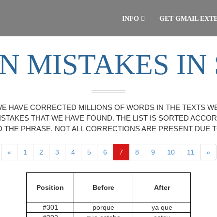
INFO
GET GMAIL EXT
 MISTAKES IN 
WE HAVE CORRECTED MILLIONS OF WORDS IN THE TEXTS W
ISTAKES THAT WE HAVE FOUND. THE LIST IS SORTED ACCO
THE PHRASE. NOT ALL CORRECTIONS ARE PRESENT DUE 
«
1
2
3
4
5
6
7
8
9
10
11
»
Position
Before
After
#301
porque
ya que