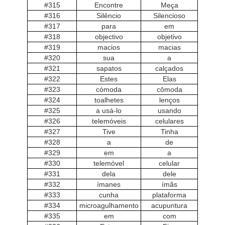
#315
Encontre
Meça
#316
Silêncio
Silencioso
#317
para
em
#318
objectivo
objetivo
#319
macios
macias
#320
sua
a
#321
sapatos
calçados
#322
Estes
Elas
#323
cómoda
cômoda
#324
toalhetes
lenços
#325
a usá-lo
usando
#326
telemóveis
celulares
#327
Tive
Tinha
#328
a
de
#329
em
a
#330
telemóvel
celular
#331
dela
dele
#332
ímanes
ímãs
#333
cunha
plataforma
#334
microagulhamento
acupuntura
#335
em
com