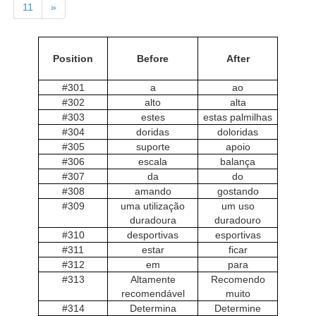
11
»
Position
Before
After
#301
a
ao
#302
alto
alta
#303
estes
estas palmilhas
#304
doridas
doloridas
#305
suporte
apoio
#306
escala
balança
#307
da
do
#308
amando
gostando
#309
uma utilização
um uso
duradoura
duradouro
#310
desportivas
esportivas
#311
estar
ficar
#312
em
para
#313
Altamente
Recomendo
recomendável
muito
#314
Determina
Determine