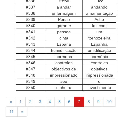
#336
Estou
Fico
#337
a andar
andando
#338
enfermagem
amamentação
#339
Penso
Acho
#340
garante
faz com
#341
pessoa
um
#342
cinta
tornozeleira
#343
Espana
Espanha
#344
humidificação
umidificação
#345
hormona
hormônio
#346
controlos
controles
#347
objectivos de
objetivos
#348
impressionado
impressionada
#349
seu
o
#350
dinheiro
investimento
«
1
2
3
4
5
6
7
8
9
10
11
»